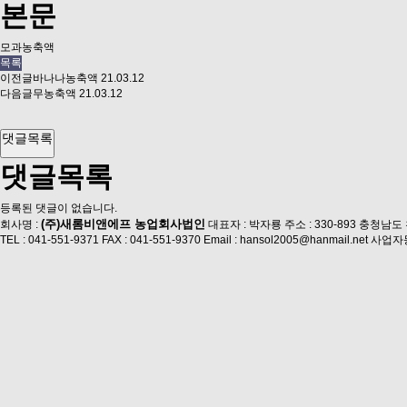
본문
모과농축액
목록
이전글
바나나농축액
21.03.12
다음글
무농축액
21.03.12
댓글목록
댓글목록
등록된 댓글이 없습니다.
(주)새롬비앤에프 농업회사법인
회사명 :
대표자 : 박자룡
주소 : 330-893 충청남
TEL : 041-551-9371
FAX : 041-551-9370
Email : hansol2005@hanmail.net
사업자등록