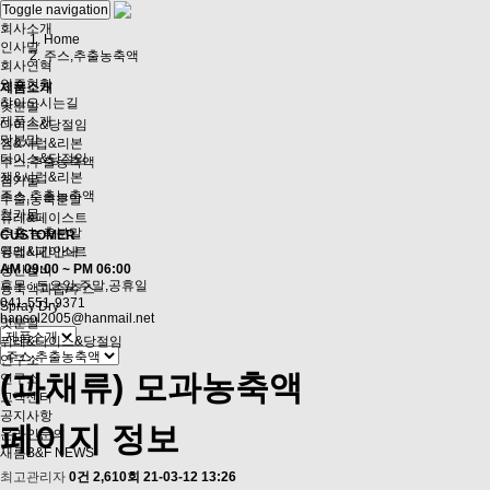
주스,추출농축액
Toggle navigation
회사소개
Home
인사말
주스,추출농축액
회사연혁
인증현황
제품소개
찾아오시는길
맛분말
제품소개
다이스&당절임
맛분말
잼&시럽&리본
다이스&당절임
주스,추출농축액
잼&시럽&리본
첨가물
주스,추출농축액
추출,농축분말
첨가물
퓨레&페이스트
추출,농축분말
CUSTOMER
퓨레&페이스트
영업시간안내 :
AM 09:00 ~ PM 06:00
생산설비
휴무 : 토요일,주말,공휴일
농축액과즙/주스
041-551-9371
Spray Dry
hansol2005@hanmail.net
맛분말
퓌레&다이스&당절임
연구소
(과채류) 모과농축액
연구소
고객센터
공지사항
페이지 정보
온라인문의
새롬B&F NEWS
최고관리자
0건
2,610회
21-03-12 13:26