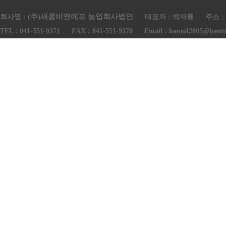
(주)새롬비앤에프 농업회사법인
회사명 :
대표자 : 박자룡
주소 :
TEL : 041-551-9371
FAX : 041-551-9370
Email : hansol2005@hanma